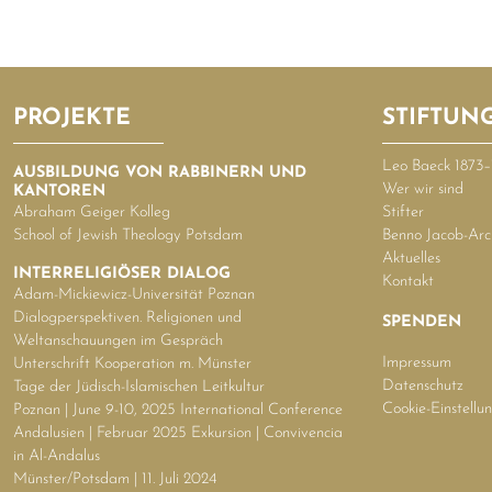
PROJEKTE
STIFTUN
Leo Baeck 1873
AUSBILDUNG VON RABBINERN UND
Wer wir sind
KANTOREN
Abraham Geiger Kolleg
Stifter
School of Jewish Theology Potsdam
Benno Jacob-Arc
Aktuelles
INTERRELIGIÖSER DIALOG
Kontakt
Adam-Mickiewicz-Universität Poznan
Dialogperspektiven. Religionen und
SPENDEN
Weltanschauungen im Gespräch
Impressum
Unterschrift Kooperation m. Münster
Datenschutz
Tage der Jüdisch-Islamischen Leitkultur
Cookie-Einstellu
Poznan | June 9-10, 2025 International Conference
Andalusien | Februar 2025 Exkursion | Convivencia
in Al-Andalus
Münster/Potsdam | 11. Juli 2024