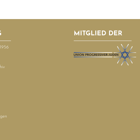
G
MITGLIED DER
–1956
hiv
ngen