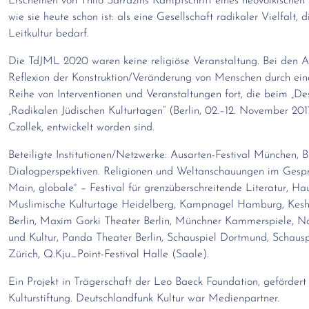
Erscheinen von Thilo Sarrazins Kampfschrift eines neovölkischen
wie sie heute schon ist: als eine Gesellschaft radikaler Vielfalt,
Leitkultur bedarf.
Die TdJML 2020 waren keine religiöse Veranstaltung. Bei den Ad
Reflexion der Konstruktion/Veränderung von Menschen durch ei
Reihe von Interventionen und Veranstaltungen fort, die beim „De
„Radikalen Jüdischen Kulturtagen“ (Berlin, 02.–12. November 2
Czollek, entwickelt worden sind.
Beteiligte Institutionen/Netzwerke: Ausarten-Festival München,
Dialogperspektiven. Religionen und Weltanschauungen im Gespr
Main, globale° – Festival für grenzüberschreitende Literatur, Haus 
Muslimische Kulturtage Heidelberg, Kampnagel Hamburg, Keshet
Berlin, Maxim Gorki Theater Berlin, Münchner Kammerspiele, N
und Kultur, Panda Theater Berlin, Schauspiel Dortmund, Schaus
Zürich, Q.Kju_Point-Festival Halle (Saale).
Ein Projekt in Trägerschaft der Leo Baeck Foundation, gefördert 
Kulturstiftung. Deutschlandfunk Kultur war Medienpartner.