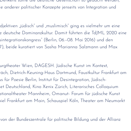
 Denkens sollte die deutsche Gesellschaft so gedacht werden,
 die anderer politischer Konzepte jenseits von Integration und
jektiven „jüdisch“ und „muslimisch“ ging es vielmehr um eine
ne deutsche Dominanzkultur. Damit führten die TdJML 2020 eine
sintegrationskongress“ (Berlin, 06.–08. Mai 2016) und den
017), beide kuratiert von Sasha Marianna Salzmann und Max
 Burgtheater Wien, DAGESH. Jüdische Kunst im Kontext,
äch, Dietrich-Keuning-Haus Dortmund, Faustkultur Frankfurt am
für Poesie Berlin, Institut für Desintegration, Jüdisch-
 Deutschland, Kino Xenix Zürich, Literarisches Colloquium
ationaltheater Mannheim, Omanut- Forum für jüdische Kunst
piel Frankfurt am Main, Schauspiel Köln, Theater am Neumarkt
von der Bundeszentrale für politische Bildung und der Allianz