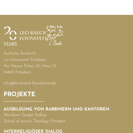
Amtliche Anschrift:
c/o Universität Potsdam
Am Neuen Palais 10, Haus 15
14469 Potsdam
info@leo-baeck-foundation.de
PROJEKTE
AUSBILDUNG VON RABBINERN UND KANTOREN
Abraham Geiger Kolleg
School of Jewish Theology Potsdam
INTERRELIGIÖSER DIALOG