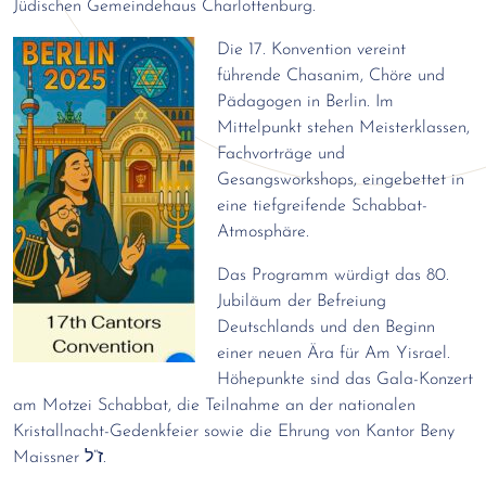
Jüdischen Gemeindehaus Charlottenburg.
Die 17. Konvention vereint
führende Chasanim, Chöre und
Pädagogen in Berlin. Im
Mittelpunkt stehen Meisterklassen,
Fachvorträge und
Gesangsworkshops, eingebettet in
eine tiefgreifende Schabbat-
Atmosphäre.
Das Programm würdigt das 80.
Jubiläum der Befreiung
Deutschlands und den Beginn
einer neuen Ära für Am Yisrael.
Höhepunkte sind das Gala-Konzert
am Motzei Schabbat, die Teilnahme an der nationalen
Kristallnacht-Gedenkfeier sowie die Ehrung von Kantor Beny
Maissner ז“ל.